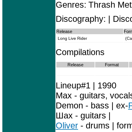
Genres: Thrash Met
Discography: | Disc
Release
For
Long Live Rider
(Ca
Compilations
Release
Format
Lineup#1 | 1990
Max - guitars, vocal
Demon - bass | ex-
Шах - guitars |
Oliver
- drums | fo