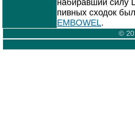
набиравший силу D
пивных сходок был
EMBOWEL
.
© 20