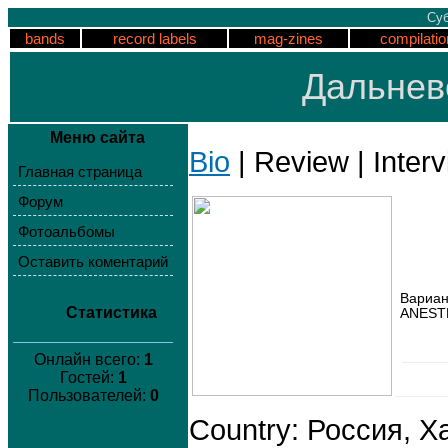
Суб
bands
record labels
mag-zines
compilatio
Дальнев
Меню сайта
Bio
| Review | Interv
Главная страница
Форум
Фотоальбомы
Оставить коментарий
Вариан
Статистика
ANEST
Онлайн всего:
1
Гостей:
1
Пользователей:
0
Country: Россия, Х