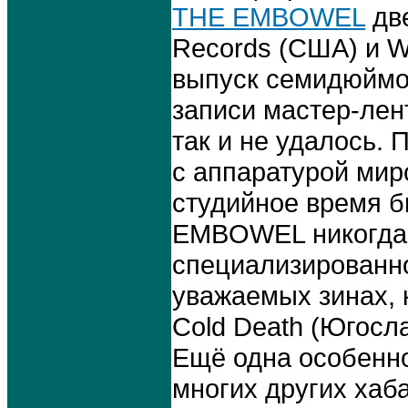
THE EMBOWEL
две
Records (США) и W
выпуск семидюймов
записи мастер-лент
так и не удалось. 
с аппаратурой миро
студийное время б
EMBOWEL никогда 
специализированной
уважаемых зинах, к
Cold Death (Югосла
Ещё одна особенно
многих других хаб