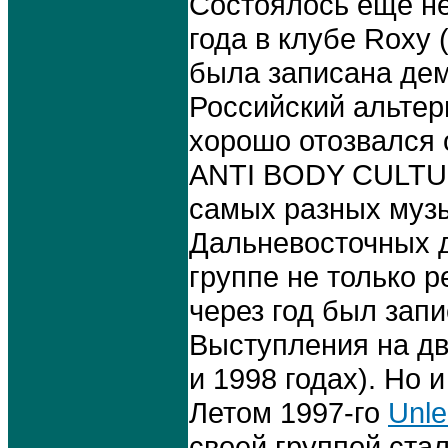
Состоялось ещё не
года в клубе Roxy 
была записана дем
Российский альтер
хорошо отозвался 
ANTI BODY CULTUR
самых разных муз
Дальневосточных д
группе не только р
через год был зап
Выступления на дв
и 1998 годах). Но 
Летом 1997-го
Unl
своей группой ста