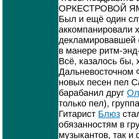
ОРКЕСТРОВОЙ ЯМЫ
Был и ещё один сл
аккомпанировали х
декламировавшей 
в манере ритм-энд
Всё, казалось бы,
Дальневосточном Ф
новых песен пел С
барабанил друг
Ол
только пел), групп
Гитарист
Блюз
стал
обязанностям в гр
музыкантов, так и