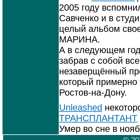
2005 году вспомни
Савченко и в студ
целый альбом свое
МАРИНА.
А в следующем год
забрав с собой все
незаверщённый про
который примерно 
Ростов-на-Дону.
Unleashed
некоторо
ТРАНСПЛАНТАНТ
Умер во сне в нояб
© 20