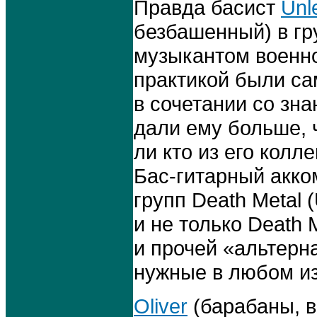
Правда басист
Unl
безбашенный) в гру
музыкантом военно
практикой были са
в сочетании со зн
дали ему больше, 
ли кто из его колле
Бас-гитарный акк
групп Death Meta
и не только Death
и прочей «альтерн
нужные в любом из
Oliver
(барабаны, в