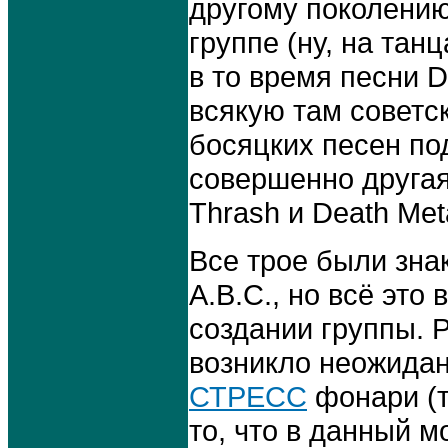
другому поколению:
группе (ну, на тан
в то время песни
всякую там советс
босяцких песен под
совершенно друга
Thrash и Death Meta
Все трое были знак
A.B.C., но всё это
создании группы. 
возникло неожидан
СТРЕСС
фонари (т
то, что в данный м