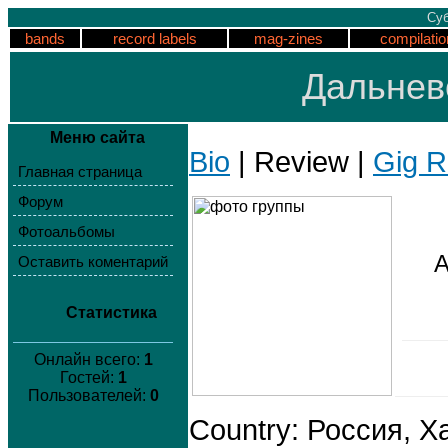
Суб
bands
record labels
mag-zines
compilatio
Дальнев
Меню сайта
Bio
| Review |
Gig R
Главная страница
Форум
Фотоальбомы
Оставить коментарий
Статистика
Онлайн всего:
1
Гостей:
1
Пользователей:
0
Country: Россия, Х