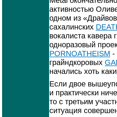
Metal окончательно
активностью Оливе
одном из «Драйвов»
сахалинских
DEAT
вокалиста кавера 
одноразовый проек
PORNOATHEISM
-
грайндкоровых
GA
начались хоть каки
Если двое вышеупо
и практически ниче
то с третьим участ
ситуация совершен