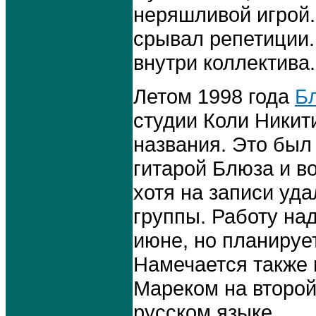
неряшливой игрой
срывал репетиции.
внутри коллектива.
Летом 1998 года
Б
студии Коли Никит
названия. Это был 
гитарой Блюза и в
хотя на записи уд
группы. Работу на
июне, но планируе
Намечается также
Мареком на второй
русском языке.