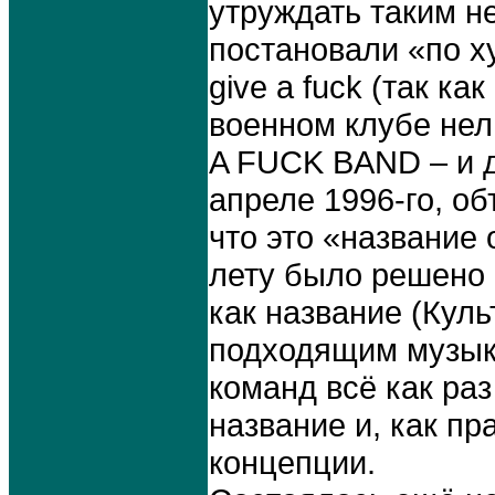
утруждать таким н
постановали «по ху
give a fuck (так к
военном клубе нел
A FUCK BAND – и д
апреле 1996-го, о
что это «название 
лету было решено
как название (Кул
подходящим музыке
команд всё как раз
название и, как пр
концепции.