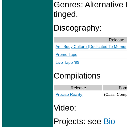
Genres: Alternative
tinged.
Discography:
Release
Anti Body Culture (Dedicated To Memo
Promo Tape
Live Tape '99
Compilations
Release
For
Precise Reality
(Cass, Com
Video:
Projects: see
Bio