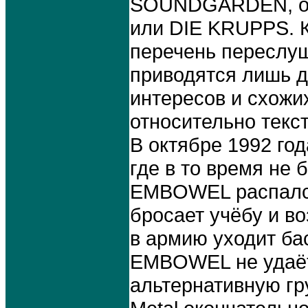
SOUNDGARDEN, от
или DIE KRUPPS. К
перечень переслуш
приводятся лишь д
интересов и схожих
относительно текст
В октябре 1992 го
где в то время не
EMBOWEL распался
бросает учёбу и в
в армию уходит ба
EMBOWEL не удаёт
альтернативную гр