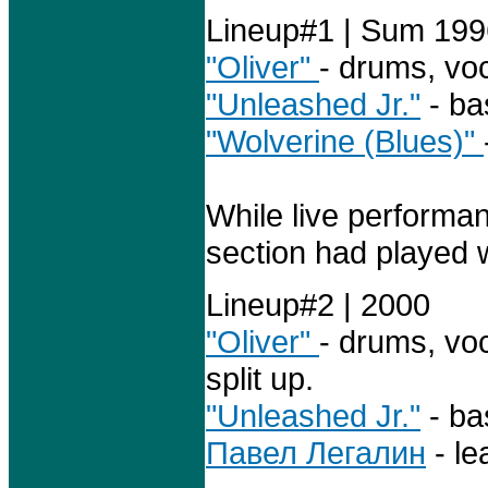
Lineup#1 | Sum 199
"Oliver"
- drums, voc
"Unleashed Jr."
- bas
"Wolverine (Blues)"
While live perfor
section had played 
Lineup#2 | 2000
"Oliver"
- drums, vo
split up.
"Unleashed Jr."
- ba
Павел Легалин
- le