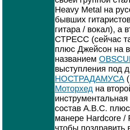
Heavy Metal на рус
бывших гитаристо
гитара / вокал), а
СТРЕСС (сейчас т
плюс Джейсон на в
названием
OBSCU
выступления под 
НОСТРАДАМУСА
(
Моторхед
на второ
инструментальная
состав A.B.C. плюс
манере Hardcore /
чтобы поздравить 