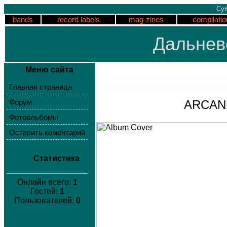
Суб
bands
record labels
mag-zines
compilatio
Дальнев
Меню сайта
Главная страница
ARCANU
Форум
Фотоальбомы
Оставить коментарий
Статистика
Онлайн всего:
1
Гостей:
1
Пользователей:
0