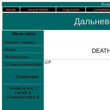
Воскр
bands
record labels
mag-zines
compilatio
Дальнев
Меню сайта
Главная страница
DEATHO
Форум
Фотоальбомы
Оставить коментарий
Статистика
Онлайн всего:
1
Гостей:
1
Пользователей:
0