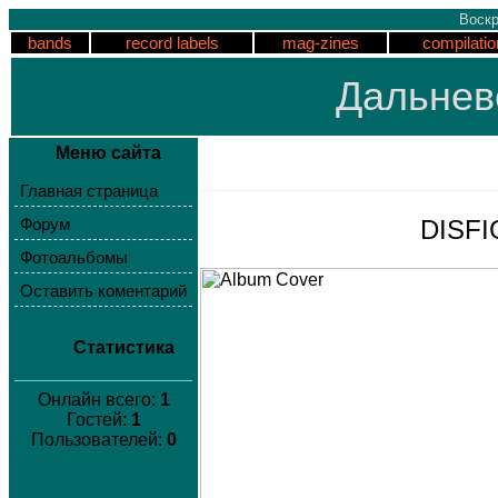
Воскр
bands
record labels
mag-zines
compilatio
Дальнев
Меню сайта
Главная страница
DISFI
Форум
Фотоальбомы
Оставить коментарий
Статистика
Онлайн всего:
1
Гостей:
1
Пользователей:
0