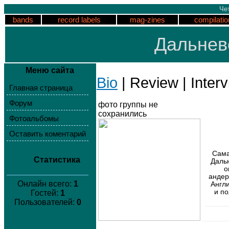
Чет
bands
record labels
mag-zines
compilatio
Дальнев
Меню сайта
Bio
| Review | Interv
Главная страница
Форум
фото группы не
сохранились
Фотоальбомы
Оставить коментарий
Сама
Статистика
Даль
о
андер
Онлайн всего:
1
Англи
и п
Гостей:
1
Пользователей:
0