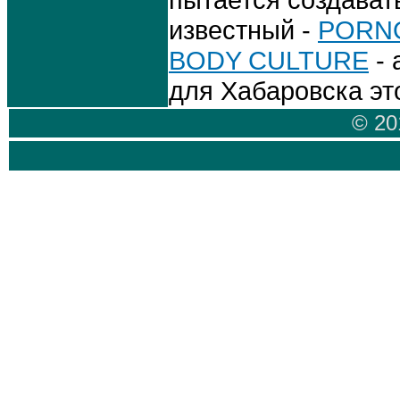
пытается создават
известный -
PORN
BODY CULTURE
- 
для Хабаровска это
© 20