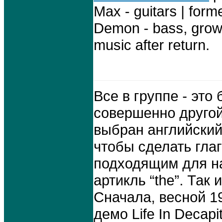
Max - guitars | fo
Demon - bass, growli
music after return.
Все в группе - эт
совершенно другой
выбран английский
чтобы сделать гла
подходящим для н
артикль “the”. Та
Сначала, весной 1
демо Life In Decap