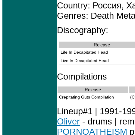
Country: Россия, Х
Genres: Death Meta
Discography:
Release
Life In Decapitated Head
Live In Decapitated Head
Compilations
Release
Crepitating Guts Compilation
(C
Lineup#1 | 1991-1992
Oliver
- drums | remo
PORNOATHEISM
p