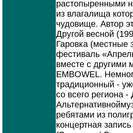
растопыренными н
из влагалища кото
чудовище. Автор э
Другой весной (199
Гаровка (местные 
фестиваль «Апрель
вместе с другими 
EMBOWEL. Немного
традиционный - уже
со всего региона 
Альтернативноймуз
ребятами из полиг
концертная запись