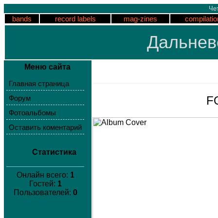
Чет
bands
record labels
mag-zines
compilatio
Дальнев
Меню сайта
Главная страница
F
Форум
Фотоальбомы
Оставить коментарий
Статистика
Онлайн всего:
1
Гостей:
1
Пользователей:
0