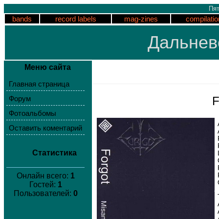
Пят
bands
record labels
mag-zines
compilatio
Дальнев
Меню сайта
Главная страница
F
Форум
Фотоальбомы
Оставить коментарий
Статистика
Онлайн всего:
1
Гостей:
1
Пользователей:
0