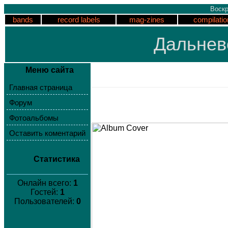
Воскр
bands
record labels
mag-zines
compilatio
Дальнев
Меню сайта
Главная страница
Форум
Фотоальбомы
Оставить коментарий
Статистика
Онлайн всего:
1
Гостей:
1
Пользователей:
0