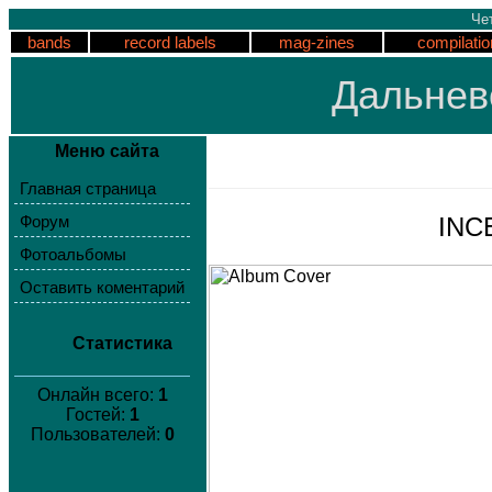
Чет
bands
record labels
mag-zines
compilatio
Дальнев
Меню сайта
Главная страница
INCE
Форум
Фотоальбомы
Оставить коментарий
Статистика
Онлайн всего:
1
Гостей:
1
Пользователей:
0