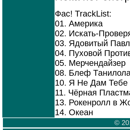
Фас! TrackList:
01. Америка
02. Искать-Провер
03. Ядовитый Пав
04. Пуховой Проти
05. Мерчендайзер
08. Блеф Танилол
10. Я Не Дам Тебе
11. Чёрная Пластм
13. Рокенролл в Ж
14. Океан
© 20