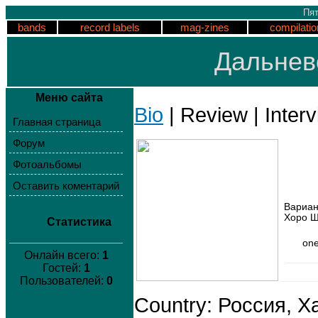
Пят
bands
record labels
mag-zines
compilatio
Дальнев
Меню сайта
Bio
| Review | Interv
Главная страница
Форум
Фотоальбомы
Оставить коментарий
Вариан
Хоро Ш
Статистика
one
Онлайн всего:
1
Гостей:
1
Пользователей:
0
Country: Россия, Х