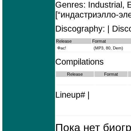
Genres: Industrial, 
[“индастриэлло-эл
Discography: | Disco
Release
Format
Фас!
(MP3, 80, Dem)
Compilations
Release
Format
Lineup# |
Пока нет биог