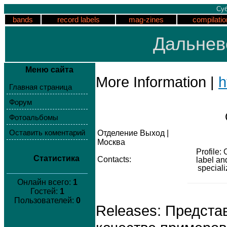
Суб
bands
record labels
mag-zines
compilatio
Дальнев
Меню сайта
More Information |
h
Главная страница
Форум
Фотоальбомы
Оставить коментарий
Отделение Выход |
Москва
Profile
Статистика
Contacts:
label an
speciali
Онлайн всего:
1
Гостей:
1
Пользователей:
0
Releases: Предста