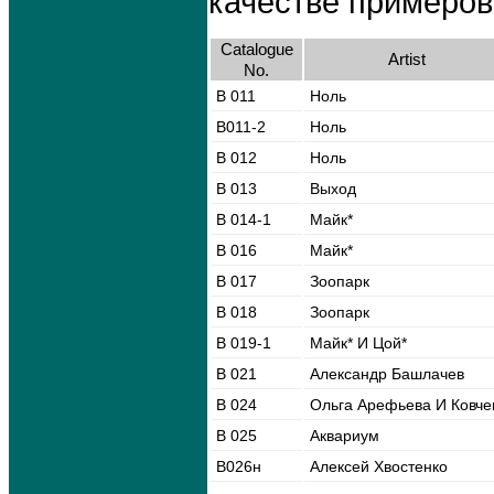
качестве примеров
Catalogue
Artist
No.
В 011
Ноль
В011-2
Ноль
В 012
Ноль
В 013
Выход
В 014-1
Майк*
В 016
Майк*
В 017
Зоопарк
В 018
Зоопарк
В 019-1
Майк* И Цой*
В 021
Александр Башлачев
В 024
Ольга Арефьева И Ковче
В 025
Аквариум
В026н
Алексей Хвостенко