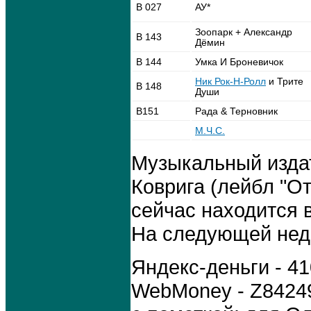
В 027
АУ*
Зоопарк + Александр
В 143
Дёмин
В 144
Умка И Броневичок
Ник Рок-Н-Ролл
и Трите
В 148
Души
В151
Рада & Терновник
М.Ч.С.
Музыкальный издат
Коврига (лейбл "О
сейчас находится 
На следующей нед
Яндекс-деньги - 4
WebMoney - Z8424