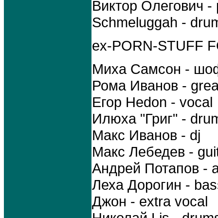
Виктор Олегович - p
Schmeluggah - drum
ex-PORN-STUFF F
Миха Самсон - шо
Рома Иванов - grea
Егор Hedon - vocal
Илюха "Григ" - dru
Макс Иванов - dj
Макс Лебедев - gui
Андрей Потапов - a
Леха Дорогин - bas
Джон - extra vocal