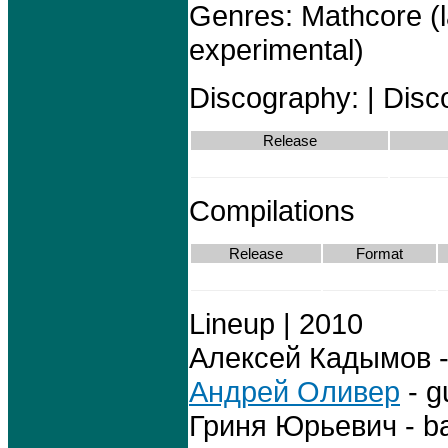
Genres: Mathcore (l
experimental)
Discography: | Disco
Release
Compilations
Release
Format
Lineup | 2010
Алексей Кадымов - 
Андрей Оливер
- gu
Гриня Юрьевич - ba