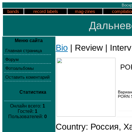
Воскр
bands
record labels
mag-zines
compilatio
Дальнев
Меню сайта
Bio
| Review | Interv
Главная страница
Форум
PO
Фотоальбомы
Оставить коментарий
Статистика
Вариант
PORN 
Онлайн всего:
1
Гостей:
1
Пользователей:
0
Country: Россия, Ха