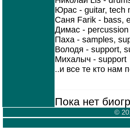
Николай Lis - drum
Юрас - guitar, tech
Саня Farik - bass, e
Димас - percussion
Паха - samples, su
Володя - support, s
Михалыч - support
..и все те кто нам 
Пока нет биог
© 20