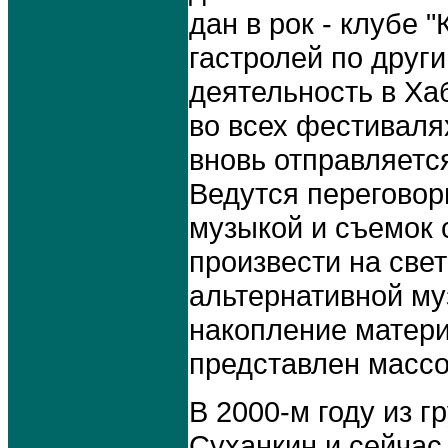
дан в рок - клубе 
гастролей по друг
деятельность в Ха
во всех фестиваля
вновь отправляется
Ведутся переговор
музыкой и съемок 
произвести на све
альтернативной му
накопление материа
представлен массо
В 2000-м году из г
Суханкин и сейчас