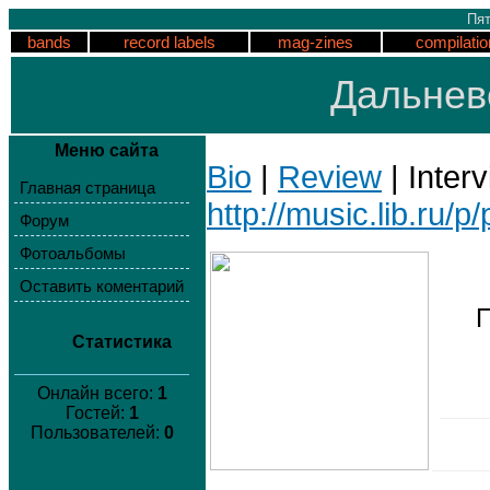
Пят
bands
record labels
mag-zines
compilatio
Дальнев
Меню сайта
Bio
|
Review
| Inter
Главная страница
http://music.lib.ru/
Форум
Фотоальбомы
Оставить коментарий
Статистика
Онлайн всего:
1
Гостей:
1
Пользователей:
0