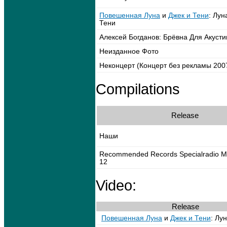
Повешенная Луна
и
Джек и Тени
: Лун
Тени
Алексей Богданов: Брёвна Для Акусти
Неизданное Фото
Неконцерт (Концерт без рекламы 200
Compilations
Release
Наши
Recommended Records Specialradio Med
12
Video:
Release
Повешенная Луна
и
Джек и Тени
: Лу