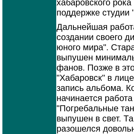
хабаровского рока
поддержке студии "
Дальнейшая работа
создании своего д
юного мира". Стар
выпушен минималь
фанов. Позже в эт
"Хабаровск" в лиц
запись альбома. К
начинается работа
"Погребальные тан
выпушен в свет. Т
разошелся довольн