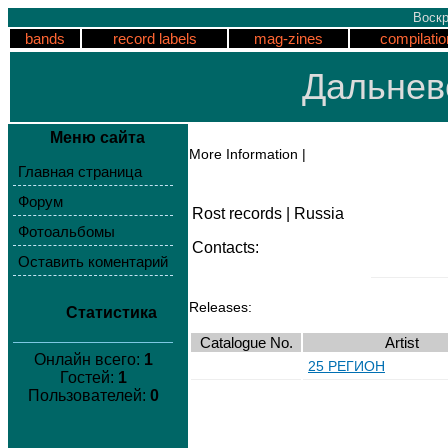
Воскр
bands
record labels
mag-zines
compilatio
Дальнев
Меню сайта
More Information |
Главная страница
Форум
Rost records | Russia
Фотоальбомы
Contacts:
Оставить коментарий
Releases:
Статистика
Catalogue No.
Artist
Онлайн всего:
1
25 РЕГИОН
Гостей:
1
Пользователей:
0