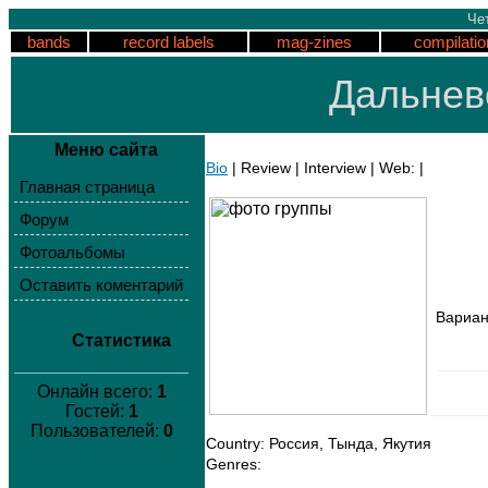
Чет
bands
record labels
mag-zines
compilatio
Дальнев
Меню сайта
Bio
| Review | Interview | Web: |
Главная страница
Форум
Фотоальбомы
Оставить коментарий
Вариан
Статистика
Онлайн всего:
1
Гостей:
1
Пользователей:
0
Country: Россия, Тында, Якутия
Genres: