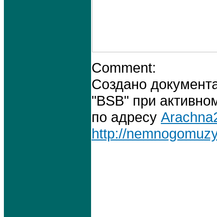
Comment:
Создано документа
"BSB" при активно
по адресу
Arachna
http://nemnogomuzyk