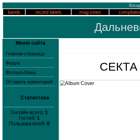
Воскр
bands
record labels
mag-zines
compilatio
Дальнев
Меню сайта
Главная страница
СЕКТА K
Форум
Фотоальбомы
Оставить коментарий
Статистика
Онлайн всего:
1
Гостей:
1
Пользователей:
0