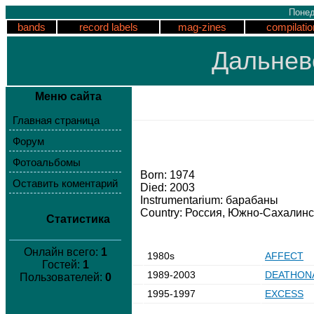
Понед
bands
record labels
mag-zines
compilatio
Дальнев
Меню сайта
Главная страница
Форум
Фотоальбомы
Born: 1974
Оставить коментарий
Died: 2003
Instrumentarium: барабаны
Country: Россия, Южно-Сахалинс
Статистика
Онлайн всего:
1
1980s
AFFECT
Гостей:
1
1989-2003
DEATHON
Пользователей:
0
1995-1997
EXCESS