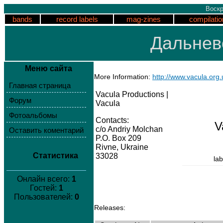
Воскр
bands
record labels
mag-zines
compilatio
Дальнев
Меню сайта
More Information:
http://www.vacula.org
Главная страница
Vacula Productions |
Форум
Vacula
Фотоальбомы
Contacts:
V
c/o Andriy Molchan
Оставить коментарий
P.O. Box 209
Rivne, Ukraine
Статистика
33028
lab
Онлайн всего:
1
Гостей:
1
Пользователей:
0
Releases: