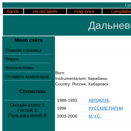
Суб
bands
record labels
mag-zines
compilatio
Дальнев
Меню сайта
Главная страница
Форум
Фотоальбомы
Born:
Оставить коментарий
Instrumentarium: барабаны
Country: Россия, Хабаровск
Статистика
1988-1993
АВТОКЛУБ
Онлайн всего:
1
1996
РУССКИЕ ПАРНИ
Гостей:
1
Пользователей:
0
2003-2006
М.Ч.С.