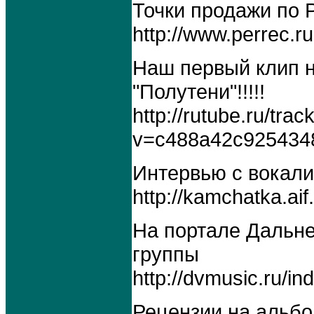
Точки продажи по
http://www.perrec.r
Наш первый клип 
"Полутени"!!!!!
http://rutube.ru/tra
v=c488a42c9254348
Интервью с вокали
http://kamchatka.ai
На портале Дальн
группы
http://dvmusic.ru/i
Рецензии на альбо