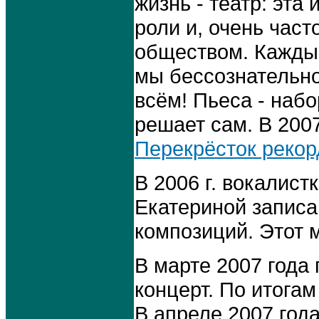
жизнь - театр: эта
роли и, очень част
обществом. Каждый
мы бессознательно
всём! Пьеса - набо
решает сам. В 200
Перекрёсток рекор
В 2006 г. вокалис
Екатериной записа
композиций. Этот 
В марте 2007 года
концерт. По итога
В апреле 2007 год