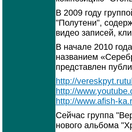
В 2009 году групп
"Полутени", содер
видео записей, кли
В начале 2010 год
названием «Сереб
представлен публи
http://vereskpyt.ru
http://www.youtube
http://www.afish-ka.
Сейчас группа "Ве
нового альбома "Х