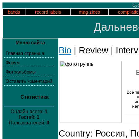
Суб
bands
record labels
mag-zines
compilatio
Дальнев
Меню сайта
Bio
| Review | Inter
Главная страница
Форум
Фотоальбомы
Оставить коментарий
Всё т
Статистика
и
неп
Онлайн всего:
1
Гостей:
1
Пользователей:
0
Country: Россия, 