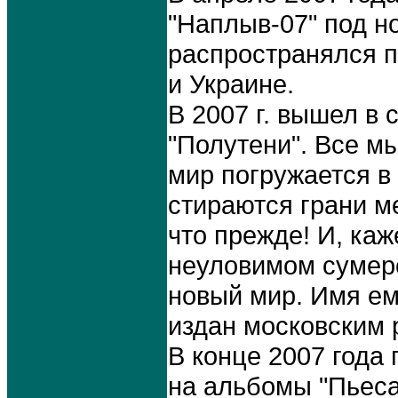
"Наплыв-07" под н
распространялся п
и Украине.
В 2007 г. вышел в 
"Полутени". Все мы
мир погружается в
стираются грани ме
что прежде! И, каж
неуловимом сумере
новый мир. Имя е
издан московским
В конце 2007 года 
на альбомы "Пьеса