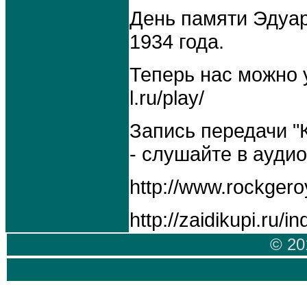
День памяти Эдуар
1934 года.
Теперь нас можно у
l.ru/play/
Запись передачи "
- слушайте в ауди
http://www.rockgero
http://zaidikupi.ru/
© 20