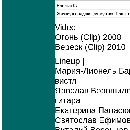
Наплыв-07
Жизнеутверждающая музыка (Попытк
Video
Огонь (Clip) 2008
Вереск (Clip) 2010
Lineup |
Мария-Лионель Бар
вистл
Ярослав Ворошилов
гитара
Екатерина Панасюк
Святослав Ефимов 