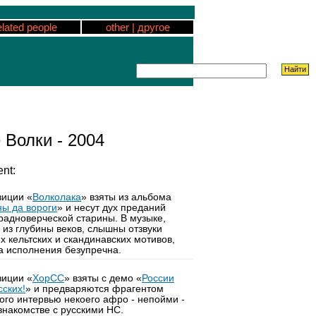
elated people
other | другое
 Волки - 2004
nt:
иции «
Волколака
» взяты из альбома
ы да вороги
» и несут дух преданий
радноверческой старины. В музыке,
 из глубины веков, слышны отзвуки
х кельтских и скандинавских мотивов,
а исполнения безупречна.
иции «
ХорСС
» взяты с демо «
России
сских!
» и предваряются фрагентом
ого интервью некоего афро - непойми -
 знакомстве с русскими НС.