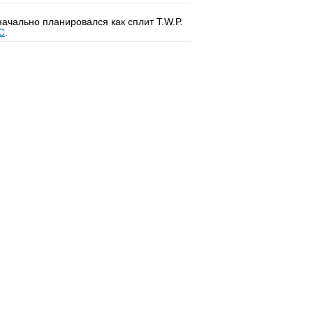
ачально планировался как сплит T.W.P.
С
.