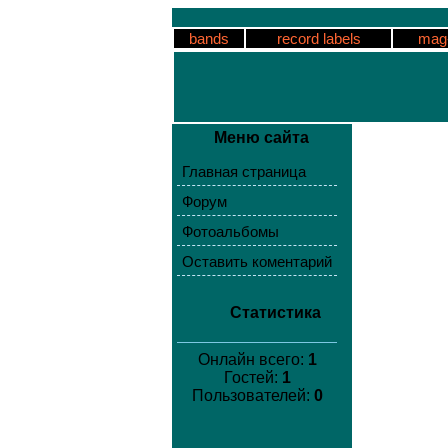
bands
record labels
mag
Меню сайта
Главная страница
Форум
Фотоальбомы
Оставить коментарий
Статистика
Онлайн всего:
1
Гостей:
1
Пользователей:
0