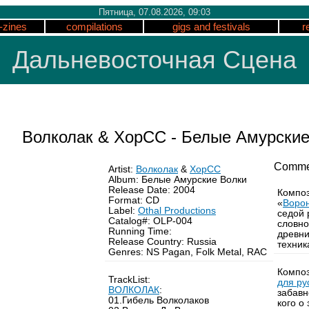
Пятница, 07.08.2026, 09:03
-zines
compilations
gigs and festivals
r
Дальневосточная Сцена
Волколак & ХорСС - Белые Амурские
Comme
Artist:
Волколак
&
ХорСС
Album: Белые Амурские Волки
Release Date: 2004
Композ
Format: CD
«
Ворон
Label:
Othal Productions
седой 
Catalog#: OLP-004
словно
Running Time:
древни
Release Country: Russia
техник
Genres: NS Pagan, Folk Metal, RAC
Композ
TrackList:
для ру
ВОЛКОЛАК
:
забавн
01.Гибель Волколаков
кого о