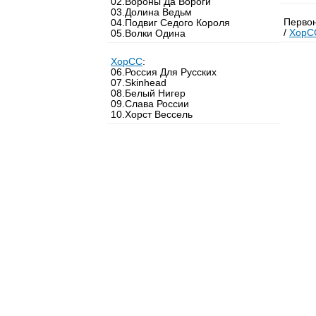
02.Вороны Да Вороги
03.Долина Ведьм
Первон
04.Подвиг Седого Короля
/
ХорС
05.Волки Одина
ХорСС
:
06.Россия Для Русских
07.Skinhead
08.Белый Нигер
09.Слава России
10.Хорст Вессель