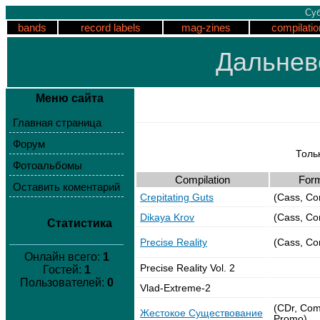
Суб
bands
record labels
mag-zines
compilatio
Дальнев
Меню сайта
Главная страница
Форум
Толь
Фотоальбомы
Compilation
For
Оставить коментарий
Crepitating Guts
(Cass, C
Dikaya Krov
(Cass, C
Статистика
Precise Reality
(Cass, C
Онлайн всего:
1
Precise Reality Vol. 2
Гостей:
1
Пользователей:
0
Vlad-Extreme-2
(CDr, Com
Жестокое Существование
Promo)